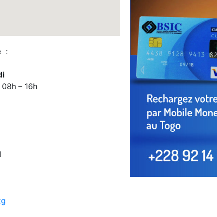
e :
edi
: 08h – 16h
1
tg